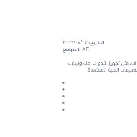
التاريخ:
٠٣‏/٠٨‏/٢٠٢٦
الموقع:
AE
دات، مثل تجهيز الأدوات، فك وتركيب